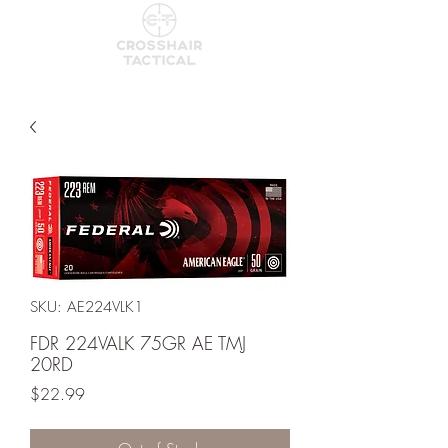
SKU: AE224VLK1
FDR 224VALK 75GR AE TMJ
20RD
Price
$22.99