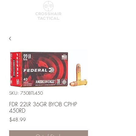
SKU: 750BTL450
FDR 22LR 36GR BYOB CPHP
450RD
Price
$48.99