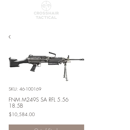
SKU: 46-100169
FNM M249S SA RFL 5.56
18.5B
Price
$10,584.00