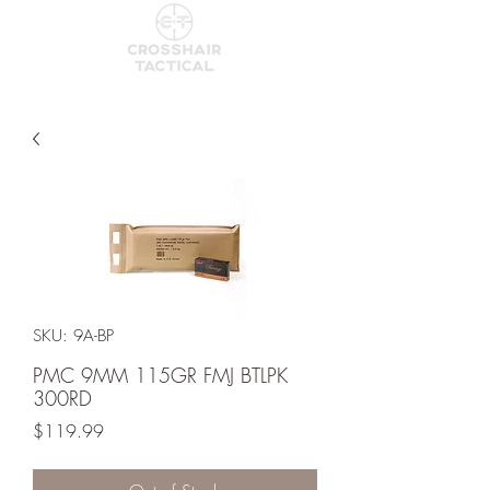
SKU: 9A-BP
PMC 9MM 115GR FMJ BTLPK
300RD
Price
$119.99